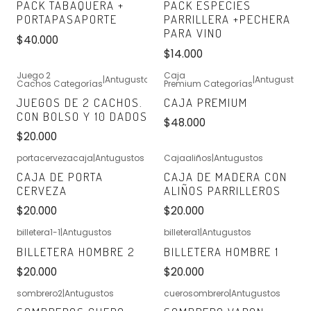
PACK TABAQUERA +
PACK ESPECIES
PORTAPASAPORTE
PARRILLERA +PECHERA
PARA VINO
$40.000
$14.000
Juego 2
Caja
|
Antugustos
|
Antugustos
Cachos Categorías
Premium Categorías
No disponible
No disponible
JUEGOS DE 2 CACHOS.
CAJA PREMIUM
CON BOLSO Y 10 DADOS
$48.000
$20.000
portacervezacaja
|
Antugustos
Cajaaliños
|
Antugustos
No disponible
No disponible
CAJA DE PORTA
CAJA DE MADERA CON
CERVEZA
ALIÑOS PARRILLEROS
$20.000
$20.000
billetera1-1
|
Antugustos
billetera1
|
Antugustos
No disponible
No disponible
BILLETERA HOMBRE 2
BILLETERA HOMBRE 1
$20.000
$20.000
sombrero2
|
Antugustos
cuerosombrero
|
Antugustos
No disponible
No disponible