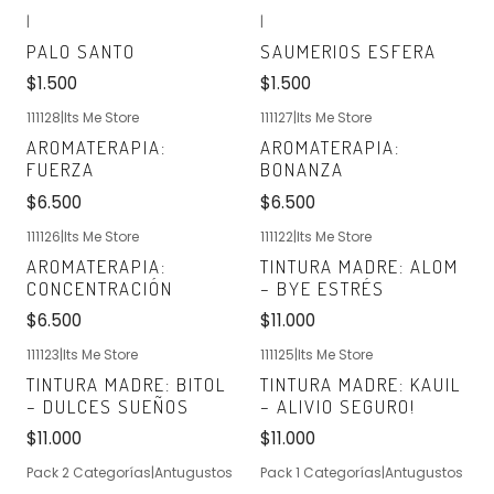
|
|
No disponible
No disponible
PALO SANTO
SAUMERIOS ESFERA
$1.500
$1.500
111128
|
Its Me Store
111127
|
Its Me Store
No disponible
No disponible
AROMATERAPIA:
AROMATERAPIA:
FUERZA
BONANZA
$6.500
$6.500
111126
|
Its Me Store
111122
|
Its Me Store
No disponible
No disponible
AROMATERAPIA:
TINTURA MADRE: ALOM
CONCENTRACIÓN
– BYE ESTRÉS
$6.500
$11.000
111123
|
Its Me Store
111125
|
Its Me Store
No disponible
No disponible
TINTURA MADRE: BITOL
TINTURA MADRE: KAUIL
– DULCES SUEÑOS
– ALIVIO SEGURO!
$11.000
$11.000
Pack 2 Categorías
|
Antugustos
Pack 1 Categorías
|
Antugustos
No disponible
No disponible