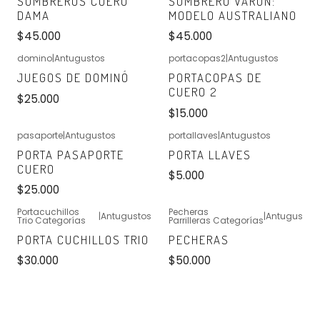
SOMBREROS CUERO
SOMBRERO VARON:
DAMA
MODELO AUSTRALIANO
$45.000
$45.000
domino
|
Antugustos
portacopas2
|
Antugustos
No disponible
No disponible
JUEGOS DE DOMINÓ
PORTACOPAS DE
CUERO 2
$25.000
$15.000
pasaporte
|
Antugustos
portallaves
|
Antugustos
No disponible
No disponible
PORTA PASAPORTE
PORTA LLAVES
CUERO
$5.000
$25.000
Portacuchillos
Pecheras
|
Antugustos
|
Antugustos
Trio Categorías
Parrilleras Categorías
No disponible
No disponible
PORTA CUCHILLOS TRIO
PECHERAS
$30.000
$50.000